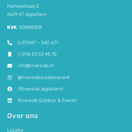
Hamsestraat 2
6629 KT Appeltern
KVK
: 50888358
(+31)487 –
540 671
(+31)6 53 63 45 75
info@riverside.nl
@riversideoutdoorevent
/Riverside.Appeltern/
Riverside Outdoor & Events
Over ons
Locatie