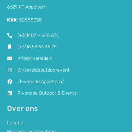
6629 KT Appeltern
KVK
: 50888358
(+31)487 –
540 671
(+31)6 53 63 45 75
info@riverside.nl
@riversideoutdoorevent
/Riverside.Appeltern/
Riverside Outdoor & Events
Over ons
Locatie
Bijzonder overnachten