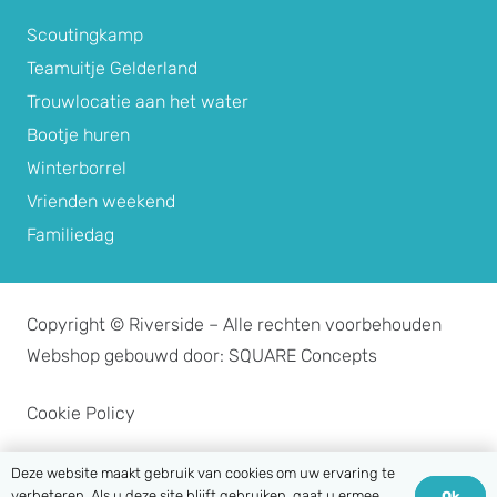
Scoutingkamp
Teamuitje Gelderland
Trouwlocatie aan het water
Bootje huren
Winterborrel
Vrienden weekend
Familiedag
Copyright © Riverside – Alle rechten voorbehouden
Webshop gebouwd door: SQUARE Concepts
Cookie Policy
Privacy- en cookieverklaring
Deze website maakt gebruik van cookies om uw ervaring te
verbeteren. Als u deze site blijft gebruiken, gaat u ermee
Ok