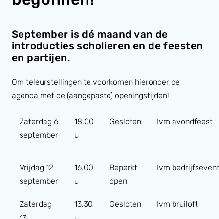
September is dé maand van de
introducties scholieren en de feesten
en partijen.
Om teleurstellingen te voorkomen hieronder de
agenda met de (aangepaste) openingstijden!
Zaterdag 6
18.00
Gesloten
Ivm avondfeest
september
u
Vrijdag 12
16.00
Beperkt
Ivm bedrijfseven
september
u
open
Zaterdag
13.30
Gesloten
Ivm bruiloft
13
u