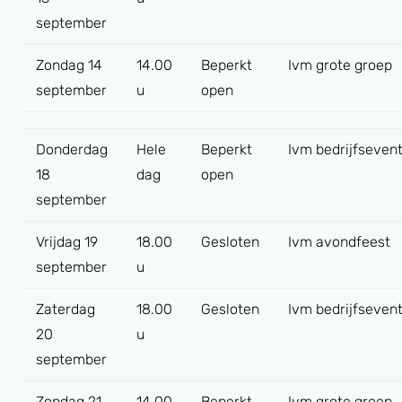
september
Zondag 14
14.00
Beperkt
Ivm grote groep
september
u
open
Donderdag
Hele
Beperkt
Ivm bedrijfseven
18
dag
open
september
Vrijdag 19
18.00
Gesloten
Ivm avondfeest
september
u
Zaterdag
18.00
Gesloten
Ivm bedrijfseven
20
u
september
Zondag 21
14.00
Beperkt
Ivm grote groep