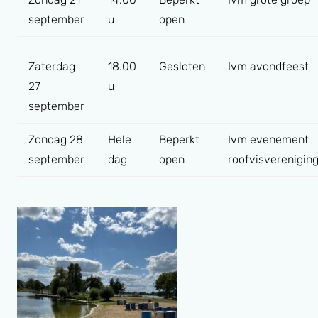
september
u
open
Zaterdag
18.00
Gesloten
Ivm avondfeest
27
u
september
Zondag 28
Hele
Beperkt
Ivm evenement
september
dag
open
roofvisverenigin